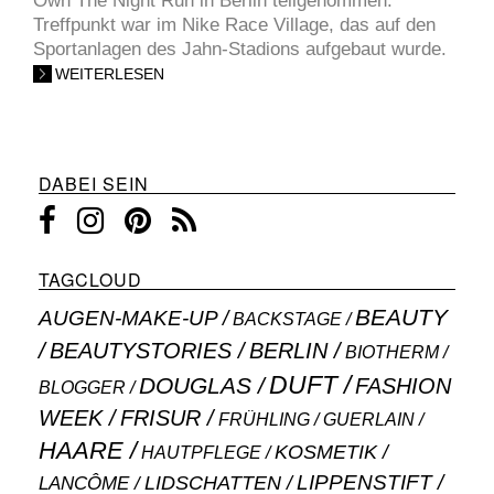
Own The Night Run in Berlin teilgenommen.
Treffpunkt war im Nike Race Village, das auf den
Sportanlagen des Jahn-Stadions aufgebaut wurde.
WEITERLESEN
DABEI SEIN
TAGCLOUD
BEAUTY
AUGEN-MAKE-UP
BACKSTAGE
BEAUTYSTORIES
BERLIN
BIOTHERM
DUFT
DOUGLAS
FASHION
BLOGGER
WEEK
FRISUR
GUERLAIN
FRÜHLING
HAARE
KOSMETIK
HAUTPFLEGE
LIPPENSTIFT
LANCÔME
LIDSCHATTEN