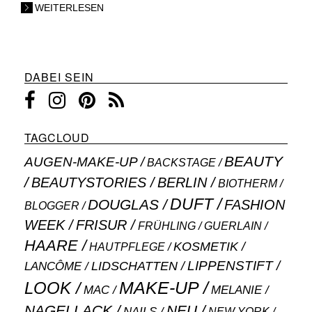
WEITERLESEN
DABEI SEIN
TAGCLOUD
BEAUTY
AUGEN-MAKE-UP
BACKSTAGE
BEAUTYSTORIES
BERLIN
BIOTHERM
DUFT
DOUGLAS
FASHION
BLOGGER
WEEK
FRISUR
GUERLAIN
FRÜHLING
HAARE
KOSMETIK
HAUTPFLEGE
LIPPENSTIFT
LANCÔME
LIDSCHATTEN
MAKE-UP
LOOK
MAC
MELANIE
NAGELLACK
NEU
NAILS
NEW YORK