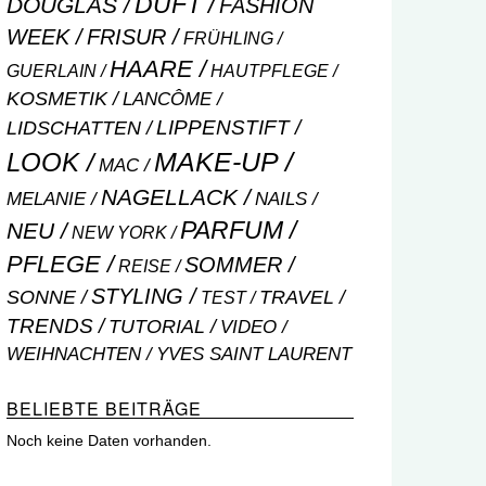
DUFT
DOUGLAS
FASHION
WEEK
FRISUR
FRÜHLING
HAARE
GUERLAIN
HAUTPFLEGE
KOSMETIK
LANCÔME
LIPPENSTIFT
LIDSCHATTEN
MAKE-UP
LOOK
MAC
NAGELLACK
NAILS
MELANIE
PARFUM
NEU
NEW YORK
PFLEGE
SOMMER
REISE
STYLING
SONNE
TRAVEL
TEST
TRENDS
TUTORIAL
VIDEO
WEIHNACHTEN
YVES SAINT LAURENT
BELIEBTE BEITRÄGE
Noch keine Daten vorhanden.