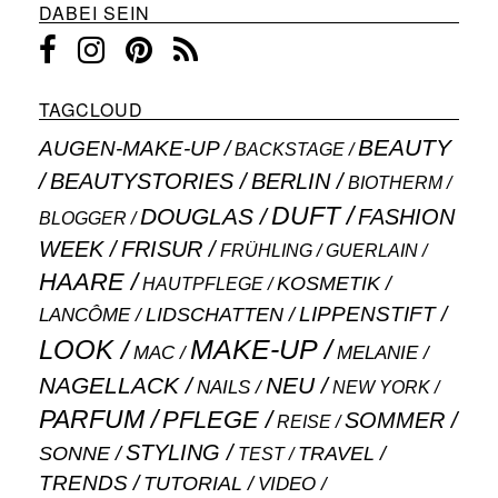
DABEI SEIN
TAGCLOUD
BEAUTY
AUGEN-MAKE-UP
BACKSTAGE
BEAUTYSTORIES
BERLIN
BIOTHERM
DUFT
DOUGLAS
FASHION
BLOGGER
WEEK
FRISUR
GUERLAIN
FRÜHLING
HAARE
KOSMETIK
HAUTPFLEGE
LIPPENSTIFT
LANCÔME
LIDSCHATTEN
MAKE-UP
LOOK
MAC
MELANIE
NAGELLACK
NEU
NAILS
NEW YORK
PARFUM
PFLEGE
SOMMER
REISE
STYLING
SONNE
TRAVEL
TEST
TRENDS
TUTORIAL
VIDEO