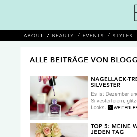
ABOUT
BEAUTY
EVENTS
STYLES
ALLE BEITRÄGE VON BLOGG
NAGELLACK-TR
SILVESTER
Es ist Dezember und
Silvesterfeiern, gl
Looks.
WEITERLE
TOP 5: MEINE 
JEDEN TAG