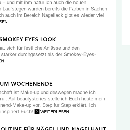
a – und mit ihm natürlich auch die neuen
n Laufstegen wurden bereits die Farben in Sachen
ch auch im Bereich Nagellack gibt es wieder viel
SEN
 SMOKEY-EYES-LOOK
t sich für festliche Anlässe und den
t stärker durchgesetzt als der Smokey-Eyes-
EN
 ZUM WOCHENENDE
schaft ist Make-up und deswegen mache ich
f. Auf beautystories stelle ich Euch heute mein
end-Make-up vor, Step für Step erklärt. Ich
 inspiriert Euch!
WEITERLESEN
ROUTINE FÜR NÄGEL UND NAGELHAUT