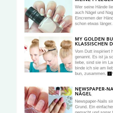
Wer seine Hände lieb
auch Nägel und Nage
Eincremen der Hände 
schon etwas länger
MY GOLDEN BUN
KLASSISCHEN 
Vom Dutt inspiriert
genannt. Es ist ja 
liebe, sind sie im 
binde ich sie am li
bun, zusammen.
NEWSPAPER-NA
NÄGEL
Newspaper-Nails sin
Grund. Ein einfache
gemacht und sogar f