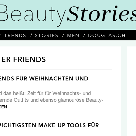
TRENDS
STORIES
MEN
DOUGLAS.CH
ER FRIENDS
ENDS FÜR WEIHNACHTEN UND
 das heißt: Zeit für für Weihnachts- und
itzernde Outfits und ebenso glamouröse Beauty-
SEN
WICHTIGSTEN MAKE-UP-TOOLS FÜR