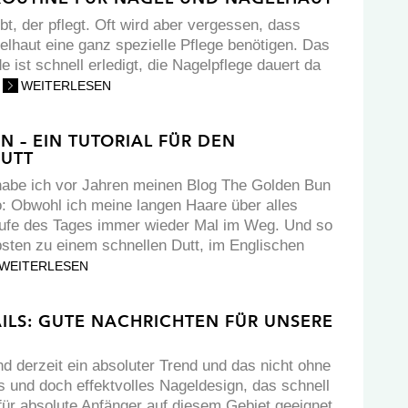
t, der pflegt. Oft wird aber vergessen, dass
lhaut eine ganz spezielle Pflege benötigen. Das
ist schnell erledigt, die Nagelpflege dauert da
.
WEITERLESEN
 – EIN TUTORIAL FÜR DEN
DUTT
 habe ich vor Jahren meinen Blog The Golden Bun
so: Obwohl ich meine langen Haare über alles
Laufe des Tages immer wieder Mal im Weg. Und so
ebsten zu einem schnellen Dutt, im Englischen
WEITERLESEN
ILS: GUTE NACHRICHTEN FÜR UNSERE
d derzeit ein absoluter Trend und das nicht ohne
s und doch effektvolles Nageldesign, das schnell
ür absolute Anfänger auf diesem Gebiet geeignet