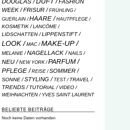
DUFT
DOUGLAS
FASHION
WEEK
FRISUR
FRÜHLING
HAARE
GUERLAIN
HAUTPFLEGE
KOSMETIK
LANCÔME
LIPPENSTIFT
LIDSCHATTEN
MAKE-UP
LOOK
MAC
NAGELLACK
NAILS
MELANIE
PARFUM
NEU
NEW YORK
PFLEGE
SOMMER
REISE
STYLING
SONNE
TRAVEL
TEST
TRENDS
TUTORIAL
VIDEO
WEIHNACHTEN
YVES SAINT LAURENT
BELIEBTE BEITRÄGE
Noch keine Daten vorhanden.