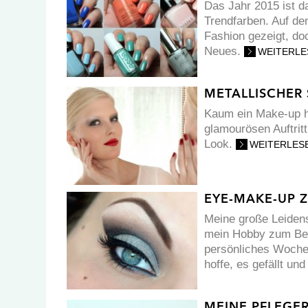
Das Jahr 2015 ist d
Trendfarben. Auf de
Fashion gezeigt, do
Neues.
WEITERLE
METALLISCHER
Kaum ein Make-up ha
glamourösen Auftrit
Look.
WEITERLES
EYE-MAKE-UP
Meine große Leiden
mein Hobby zum Beru
persönliches Wochen
hoffe, es gefällt und
MEINE PFLEGE