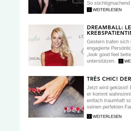
So süchtigmachend 
WEITERLESEN
DREAMBALL: LE
KREBSPATIENTI
Gestern trafen sic
engagierte Persönl
„look good feel bet
unterstützen.
WE
TRÈS CHIC! DER
Jetzt wird geküsst!
er kommt wahnsinni
einfach traumhaft s
seinen perfekten Far
WEITERLESEN