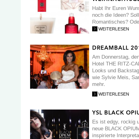
Habt Ihr Euren Wun
noch die Ideen? Sol
Romantisches? Oder
WEITERLESEN
DREAMBALL 20
Am Donnerstag, den
Hotel THE RITZ-CARL
Looks und Backstage
wie Sylvie Meis, Sa
mehr.
WEITERLESEN
YSL BLACK OP
Es ist edgy, rockig
neue BLACK OPIUM v
inspirierte Interpre