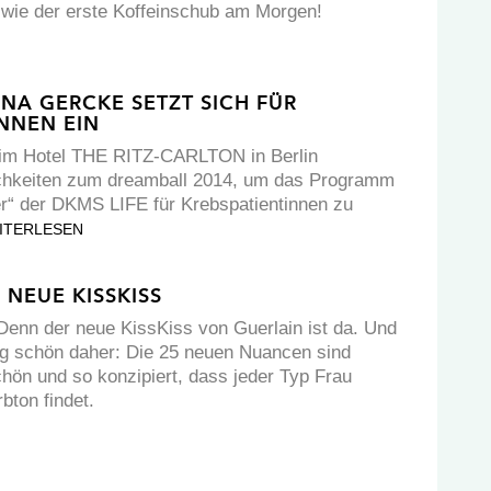
wie der erste Koffeinschub am Morgen!
NA GERCKE SETZT SICH FÜR
NNEN EIN
h im Hotel THE RITZ-CARLTON in Berlin
ichkeiten zum dreamball 2014, um das Programm
ter“ der DKMS LIFE für Krebspatientinnen zu
ITERLESEN
 NEUE KISSKISS
 Denn der neue KissKiss von Guerlain ist da. Und
g schön daher: Die 25 neuen Nuancen sind
chön und so konzipiert, dass jeder Typ Frau
bton findet.