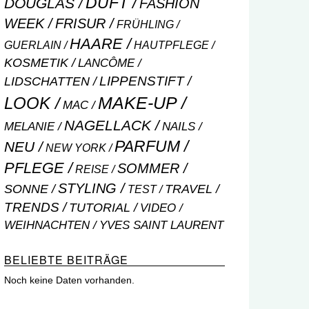
DUFT
DOUGLAS
FASHION
WEEK
FRISUR
FRÜHLING
HAARE
GUERLAIN
HAUTPFLEGE
KOSMETIK
LANCÔME
LIPPENSTIFT
LIDSCHATTEN
MAKE-UP
LOOK
MAC
NAGELLACK
NAILS
MELANIE
PARFUM
NEU
NEW YORK
PFLEGE
SOMMER
REISE
STYLING
SONNE
TRAVEL
TEST
TRENDS
TUTORIAL
VIDEO
WEIHNACHTEN
YVES SAINT LAURENT
BELIEBTE BEITRÄGE
Noch keine Daten vorhanden.