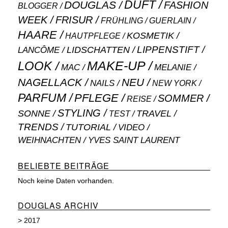
DUFT
DOUGLAS
FASHION
BLOGGER
WEEK
FRISUR
GUERLAIN
FRÜHLING
HAARE
KOSMETIK
HAUTPFLEGE
LIPPENSTIFT
LANCÔME
LIDSCHATTEN
MAKE-UP
LOOK
MAC
MELANIE
NAGELLACK
NEU
NAILS
NEW YORK
PARFUM
PFLEGE
SOMMER
REISE
STYLING
SONNE
TRAVEL
TEST
TRENDS
TUTORIAL
VIDEO
WEIHNACHTEN
YVES SAINT LAURENT
BELIEBTE BEITRÄGE
Noch keine Daten vorhanden.
DOUGLAS ARCHIV
>
2017