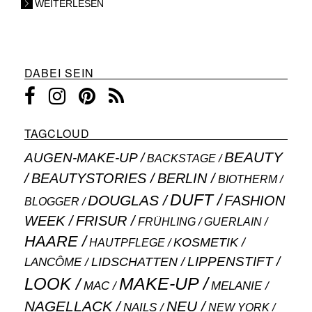
WEITERLESEN
DABEI SEIN
TAGCLOUD
BEAUTY
AUGEN-MAKE-UP
BACKSTAGE
BEAUTYSTORIES
BERLIN
BIOTHERM
DUFT
DOUGLAS
FASHION
BLOGGER
WEEK
FRISUR
GUERLAIN
FRÜHLING
HAARE
KOSMETIK
HAUTPFLEGE
LIPPENSTIFT
LANCÔME
LIDSCHATTEN
MAKE-UP
LOOK
MAC
MELANIE
NAGELLACK
NEU
NAILS
NEW YORK