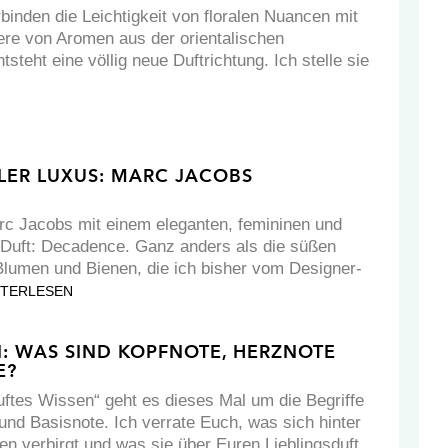
rbinden die Leichtigkeit von floralen Nuancen mit
re von Aromen aus der orientalischen
tsteht eine völlig neue Duftrichtung. Ich stelle sie
LER LUXUS: MARC JACOBS
rc Jacobs mit einem eleganten, femininen und
 Duft: Decadence. Ganz anders als die süßen
Blumen und Bienen, die ich bisher vom Designer-
ITERLESEN
: WAS SIND KOPFNOTE, HERZNOTE
E?
uftes Wissen“ geht es dieses Mal um die Begriffe
und Basisnote. Ich verrate Euch, was sich hinter
n verbirgt und was sie über Euren Lieblingsduft