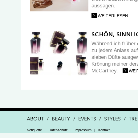
aussagen.
WEITERLESEN
SCHÖN, SINNLI
Während ich früher 
zu jedem Anlass auft
sieben Düfte ausgew
Krönung meiner der
McCartney.
WEI
ABOUT
/
BEAUTY
/
EVENTS
/
STYLES
/
TR
Netiquette
|
Datenschutz
|
Impressum
|
Kontakt