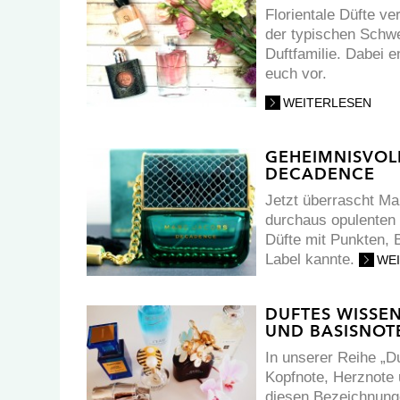
Florientale Düfte ve
der typischen Schwe
Duftfamilie. Dabei en
euch vor.
WEITERLESEN
GEHEIMNISVOL
DECADENCE
Jetzt überrascht Ma
durchaus opulenten
Düfte mit Punkten, 
Label kannte.
WE
DUFTES WISSEN
UND BASISNOT
In unserer Reihe „D
Kopfnote, Herznote 
diesen Bezeichnunge