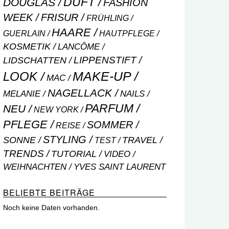
DUFT
DOUGLAS
FASHION
WEEK
FRISUR
FRÜHLING
HAARE
GUERLAIN
HAUTPFLEGE
KOSMETIK
LANCÔME
LIPPENSTIFT
LIDSCHATTEN
MAKE-UP
LOOK
MAC
NAGELLACK
NAILS
MELANIE
PARFUM
NEU
NEW YORK
PFLEGE
SOMMER
REISE
STYLING
SONNE
TRAVEL
TEST
TRENDS
TUTORIAL
VIDEO
WEIHNACHTEN
YVES SAINT LAURENT
BELIEBTE BEITRÄGE
Noch keine Daten vorhanden.