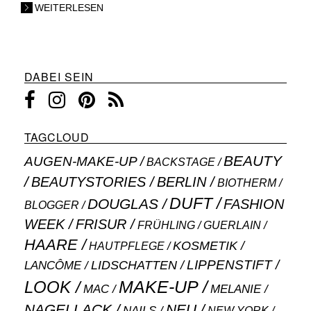
WEITERLESEN
DABEI SEIN
TAGCLOUD
BEAUTY
AUGEN-MAKE-UP
BACKSTAGE
BEAUTYSTORIES
BERLIN
BIOTHERM
DUFT
DOUGLAS
FASHION
BLOGGER
WEEK
FRISUR
GUERLAIN
FRÜHLING
HAARE
KOSMETIK
HAUTPFLEGE
LIPPENSTIFT
LANCÔME
LIDSCHATTEN
MAKE-UP
LOOK
MAC
MELANIE
NAGELLACK
NEU
NAILS
NEW YORK