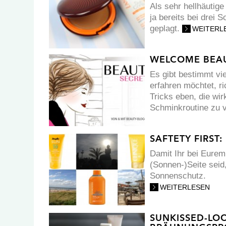
Als sehr hellhäutige
ja bereits bei drei
geplagt.
WEITERL
WELCOME BEAU
Es gibt bestimmt vi
erfahren möchtet, ri
Tricks eben, die wir
Schminkroutine zu 
SAFTETY FIRST
Damit Ihr bei Eurem
(Sonnen-)Seite seid
Sonnenschutz.
WEITERLESEN
SUNKISSED-LO