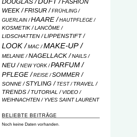
DUFT
DOUGLAS
FASHION
WEEK
FRISUR
FRÜHLING
HAARE
GUERLAIN
HAUTPFLEGE
KOSMETIK
LANCÔME
LIPPENSTIFT
LIDSCHATTEN
MAKE-UP
LOOK
MAC
NAGELLACK
NAILS
MELANIE
PARFUM
NEU
NEW YORK
PFLEGE
SOMMER
REISE
STYLING
SONNE
TRAVEL
TEST
TRENDS
TUTORIAL
VIDEO
WEIHNACHTEN
YVES SAINT LAURENT
BELIEBTE BEITRÄGE
Noch keine Daten vorhanden.