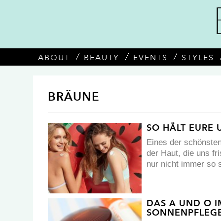
ABOUT
BEAUTY
EVENTS
STYLES
BRÄUNE
SO HÄLT EURE
Eines der schönsten
der Haut, die uns f
nur nicht immer so 
DAS A UND O I
SONNENPFLEG