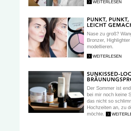
WEITERLESEN
PUNKT, PUNKT,
LEICHT GEMAC
Nase zu groß? Wange
Bronzer, Highlight
modellieren.
WEITERLESEN
SUNKISSED-LO
BRÄUNUNGSPR
Der Sommer ist endl
bei mir noch keine 
das nicht so schlim
Hochzeiten an, zu de
möchte.
WEITERL