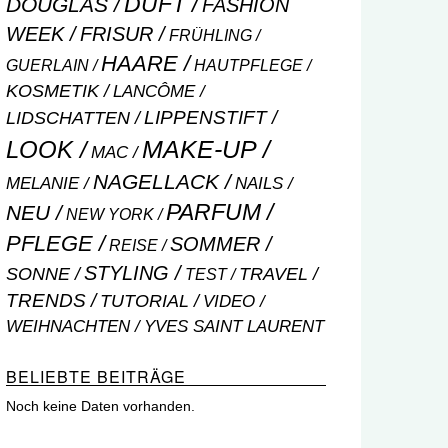
DUFT
DOUGLAS
FASHION
WEEK
FRISUR
FRÜHLING
HAARE
GUERLAIN
HAUTPFLEGE
KOSMETIK
LANCÔME
LIPPENSTIFT
LIDSCHATTEN
MAKE-UP
LOOK
MAC
NAGELLACK
NAILS
MELANIE
PARFUM
NEU
NEW YORK
PFLEGE
SOMMER
REISE
STYLING
SONNE
TRAVEL
TEST
TRENDS
TUTORIAL
VIDEO
WEIHNACHTEN
YVES SAINT LAURENT
BELIEBTE BEITRÄGE
Noch keine Daten vorhanden.