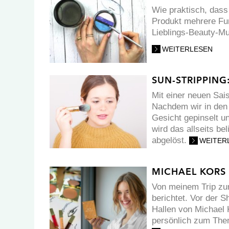
Wie praktisch, dass 
Produkt mehrere Fun
Lieblings-Beauty-Mul
WEITERLESEN
SUN-STRIPPIN
Mit einer neuen Sai
Nachdem wir in den l
Gesicht gepinselt u
wird das allseits b
abgelöst.
WEITER
MICHAEL KORS
Von meinem Trip zur
berichtet. Vor der S
Hallen von Michael 
persönlich zum Them