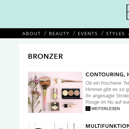
ABOUT
BEAUTY
EVENTS
STYLES
BRONZER
CONTOURING, H
Ob ein frischerer T
Himmel gibt es so g
ihr angesagte Strob
Rouge im Nu auf euer
WEITERLESEN
MULTIFUNKTIO