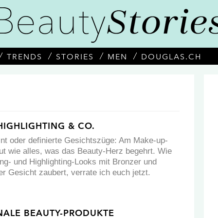
TRENDS
STORIES
MEN
DOUGLAS.CH
IGHLIGHTING & CO.
eint oder definierte Gesichtszüge: Am Make-up-
ut wie alles, was das Beauty-Herz begehrt. Wie
ing- und Highlighting-Looks mit Bronzer und
 Gesicht zaubert, verrate ich euch jetzt.
NALE BEAUTY-PRODUKTE