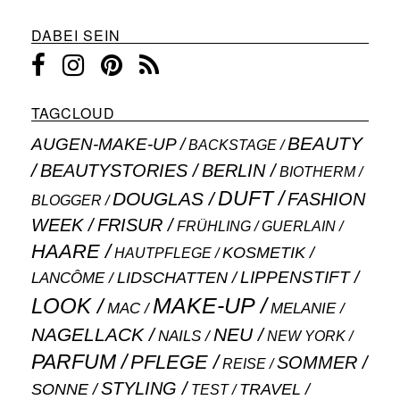
DABEI SEIN
TAGCLOUD
BEAUTY
AUGEN-MAKE-UP
BACKSTAGE
BEAUTYSTORIES
BERLIN
BIOTHERM
DUFT
DOUGLAS
FASHION
BLOGGER
WEEK
FRISUR
GUERLAIN
FRÜHLING
HAARE
KOSMETIK
HAUTPFLEGE
LIPPENSTIFT
LANCÔME
LIDSCHATTEN
MAKE-UP
LOOK
MAC
MELANIE
NAGELLACK
NEU
NAILS
NEW YORK
PARFUM
PFLEGE
SOMMER
REISE
STYLING
SONNE
TRAVEL
TEST