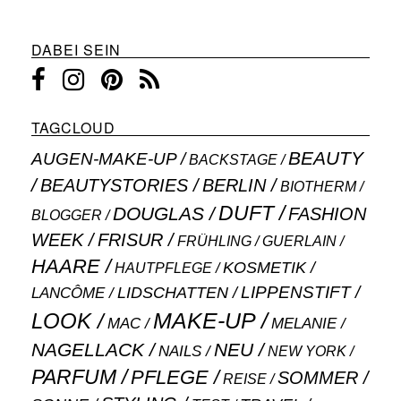
DABEI SEIN
TAGCLOUD
BEAUTY
AUGEN-MAKE-UP
BACKSTAGE
BEAUTYSTORIES
BERLIN
BIOTHERM
DUFT
DOUGLAS
FASHION
BLOGGER
WEEK
FRISUR
GUERLAIN
FRÜHLING
HAARE
KOSMETIK
HAUTPFLEGE
LIPPENSTIFT
LANCÔME
LIDSCHATTEN
MAKE-UP
LOOK
MAC
MELANIE
NAGELLACK
NEU
NAILS
NEW YORK
PARFUM
PFLEGE
SOMMER
REISE