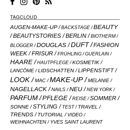
TAGCLOUD
BEAUTY
AUGEN-MAKE-UP
BACKSTAGE
BEAUTYSTORIES
BERLIN
BIOTHERM
DUFT
DOUGLAS
FASHION
BLOGGER
WEEK
FRISUR
GUERLAIN
FRÜHLING
HAARE
KOSMETIK
HAUTPFLEGE
LIPPENSTIFT
LANCÔME
LIDSCHATTEN
MAKE-UP
LOOK
MAC
MELANIE
NAGELLACK
NEU
NAILS
NEW YORK
PARFUM
PFLEGE
SOMMER
REISE
STYLING
SONNE
TRAVEL
TEST
TRENDS
TUTORIAL
VIDEO
WEIHNACHTEN
YVES SAINT LAURENT